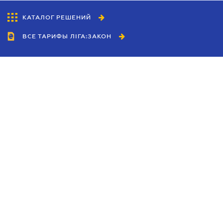
КАТАЛОГ РЕШЕНИЙ
ВСЕ ТАРИФЫ ЛІГА:ЗАКОН
Сотрудничество
Агенты
Дилеры
Политика
конфиденциальности
Условия использования
сайта
Реклама
Блог
Новости компании
Руководства