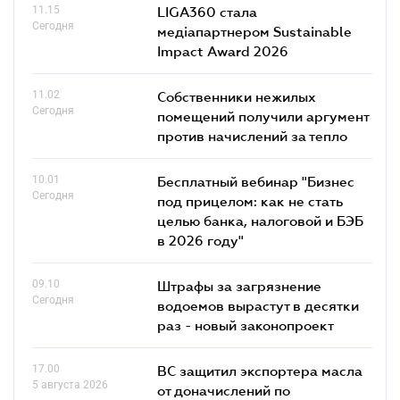
11.15
LIGA360 стала
Сегодня
медіапартнером Sustainable
Impact Award 2026
11.02
Собственники нежилых
Сегодня
помещений получили аргумент
против начислений за тепло
10.01
Бесплатный вебинар "Бизнес
Сегодня
под прицелом: как не стать
целью банка, налоговой и БЭБ
в 2026 году"
09.10
Штрафы за загрязнение
Сегодня
водоемов вырастут в десятки
раз - новый законопроект
17.00
ВС защитил экспортера масла
5 августа 2026
от доначислений по