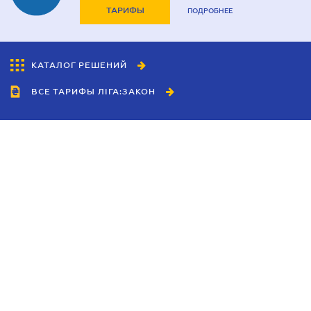
ТАРИФЫ
ПОДРОБНЕЕ
КАТАЛОГ РЕШЕНИЙ
ВСЕ ТАРИФЫ ЛІГА:ЗАКОН
Сотрудничество
Агенты
Дилеры
Политика
конфиденциальности
Условия использования
сайта
Реклама
Блог