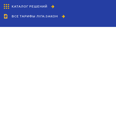
КАТАЛОГ РЕШЕНИЙ
ВСЕ ТАРИФЫ ЛІГА:ЗАКОН
Сотрудничество
Агенты
Дилеры
Политика
конфиденциальности
Условия использования
сайта
Реклама
Блог
Новости компании
Руководства
Каталоги компаний