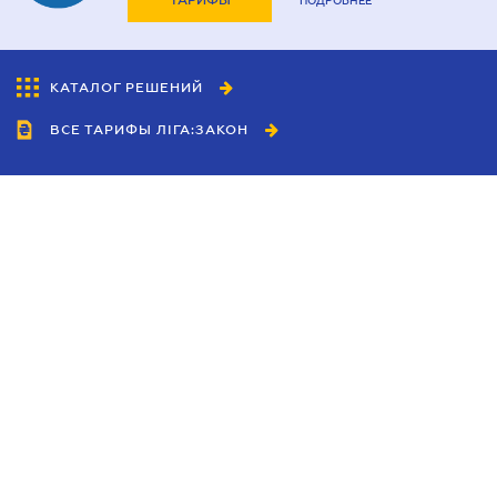
ТАРИФЫ
ПОДРОБНЕЕ
КАТАЛОГ РЕШЕНИЙ
ВСЕ ТАРИФЫ ЛІГА:ЗАКОН
Сотрудничество
Агенты
Дилеры
Политика
конфиденциальности
Условия использования
сайта
Реклама
Блог
Новости компании