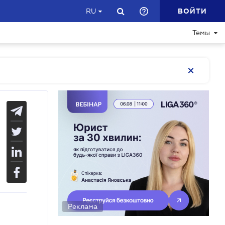
ВОЙТИ
RU
Темы
Реклама