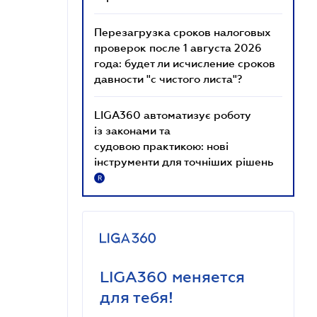
Перезагрузка сроков налоговых
проверок после 1 августа 2026
года: будет ли исчисление сроков
давности "с чистого листа"?
LIGA360 автоматизує роботу
із законами та
судовою практикою: нові
інструменти для точніших рішень
R
LIGA360 меняется
для тебя!