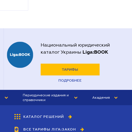
Национальный юридический
Liga:BOOK
каталог Украины
ТАРИФЫ
ПОДРОБНЕЕ
Периодические издания и
Академия
справочники
ЮРИСТ&ЗАКОН
АКАДЕМИЯ ЛІГА:ЗАКОН
КАТАЛОГ РЕШЕНИЙ
БУХГАЛТЕР&ЗАКОН
ВСЕ ТАРИФЫ ЛІГА:ЗАКОН
ВЕСТНИК МСФО