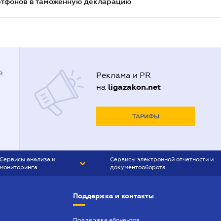
артфонов в таможенную декларацию
й
Реклама и PR
ligazakon.net
на
ТАРИФЫ
Сервисы анализа и
Сервисы электронной отчетности и
мониторинга
документооборота
CONTR AGENT
Liga:REPORT
Поддержка и контакты
SMS-МАЯК
VERDICTUM
Поддержка абонентов