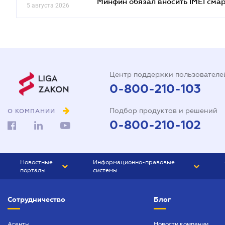
Минфин обязал вносить IMEI см
5 августа 2026
Центр поддержки пользователе
0-800-210-103
Подбор продуктов и решений
О КОМПАНИИ
0-800-210-102
Новостные
Информационно-правовые
порталы
системы
ЮРЛИГА
Право Украины
Сотрудничество
Блог
БИЗНЕС
ГРАНД
БУХГАЛТЕР.ua
ПРАЙМ
Агенты
Новости компании