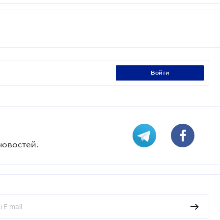
войти
новостей.