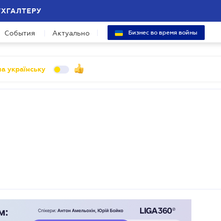
УХГАЛТЕРУ
События
Актуально
Бизнес во время войны
а українську