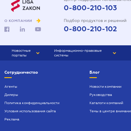
0-800-210-103
Подбор продуктов и решений
О КОМПАНИИ
0-800-210-102
Новостные
Информационно-правовые
порталы
системы
ЮРЛИГА
Право Украины
Сотрудничество
Блог
БИЗНЕС
ГРАНД
БУХГАЛТЕР.ua
ПРАЙМ
Агенты
Новости компании
Дилеры
Руководства
БУХГАЛТЕР ПРОФ
Политика конфиденциальности
Каталоги компаний
ЮРИСТ ПРОФ
Условия использования сайта
Темы в центре внимани
ЮРИСТ
Реклама
ПІДПРИЄМЕЦЬ