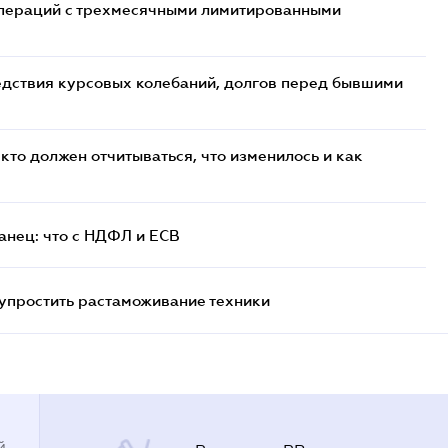
 операций с трехмесячными лимитированными
едствия курсовых колебаний, долгов перед бывшими
кто должен отчитываться, что изменилось и как
анец: что с НДФЛ и ЕСВ
упростить растаможивание техники
й