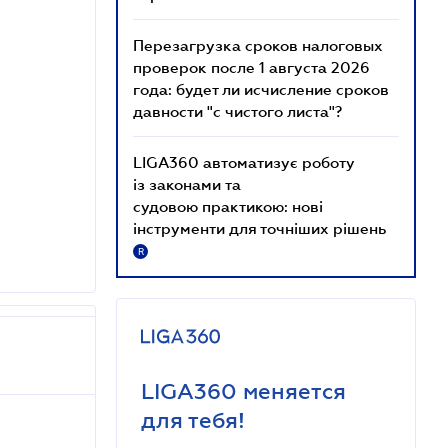
Перезагрузка сроков налоговых
проверок после 1 августа 2026
года: будет ли исчисление сроков
давности "с чистого листа"?
LIGA360 автоматизує роботу
із законами та
судовою практикою: нові
інструменти для точніших рішень
R
LIGA360 меняется
для тебя!