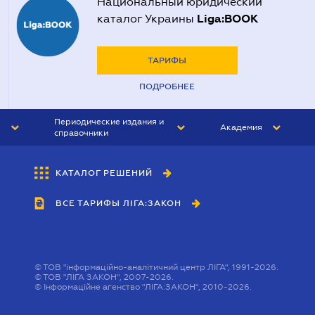
Национальный юридический
Liga:BOOK
каталог Украины
ТАРИФЫ
ПОДРОБНЕЕ
Периодические издания и
Академия
справочники
ЮРИСТ&ЗАКОН
АКАДЕМИЯ ЛІГА:ЗАКОН
КАТАЛОГ РЕШЕНИЙ
БУХГАЛТЕР&ЗАКОН
ВСЕ ТАРИФЫ ЛІГА:ЗАКОН
ВЕСТНИК МСФО
ИНТЕРБУХ
ЛИЧНЫЙ ЭКСПЕРТ
©
ТОВ "інформаційно-аналітичний центр ЛІГА", 1991-2026.
©
ТОВ "ЛІГА ЗАКОН", 2007-2026.
©
Інформаційне агенство "ЛІГА:ЗАКОН", 2010-2026.