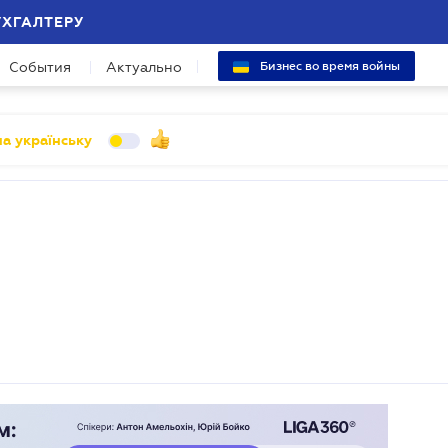
УХГАЛТЕРУ
События
Актуально
Бизнес во время войны
а українську