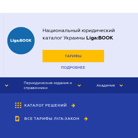
Национальный юридический
Liga:BOOK
каталог Украины
ТАРИФЫ
ПОДРОБНЕЕ
Периодические издания и
Академия
справочники
ЮРИСТ&ЗАКОН
АКАДЕМИЯ ЛІГА:ЗАКОН
КАТАЛОГ РЕШЕНИЙ
БУХГАЛТЕР&ЗАКОН
ВСЕ ТАРИФЫ ЛІГА:ЗАКОН
ВЕСТНИК МСФО
ИНТЕРБУХ