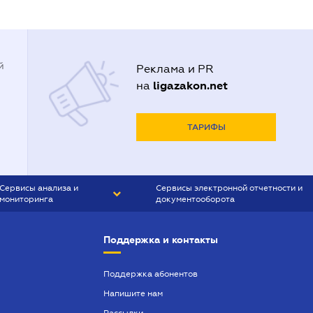
й
Реклама и PR
ligazakon.net
на
ТАРИФЫ
Сервисы анализа и
Сервисы электронной отчетности и
мониторинга
документооборота
CONTR AGENT
Liga:REPORT
Поддержка и контакты
SMS-МАЯК
VERDICTUM
Поддержка абонентов
Напишите нам
SEMANTRUM