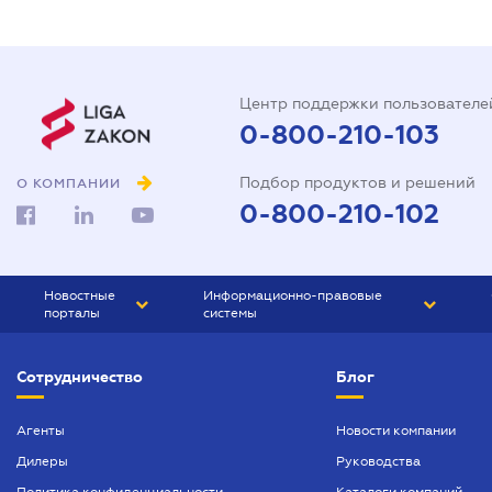
Центр поддержки пользователе
0-800-210-103
Подбор продуктов и решений
О КОМПАНИИ
0-800-210-102
Новостные
Информационно-правовые
порталы
системы
ЮРЛИГА
Право Украины
Сотрудничество
Блог
БИЗНЕС
ГРАНД
БУХГАЛТЕР.ua
ПРАЙМ
Агенты
Новости компании
Дилеры
Руководства
БУХГАЛТЕР ПРОФ