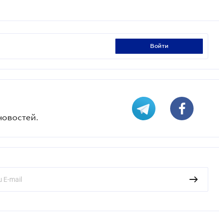
войти
новостей.