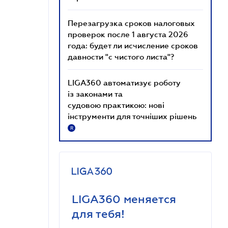
Перезагрузка сроков налоговых
проверок после 1 августа 2026
года: будет ли исчисление сроков
давности "с чистого листа"?
LIGA360 автоматизує роботу
із законами та
судовою практикою: нові
інструменти для точніших рішень
R
LIGA360 меняется
для тебя!