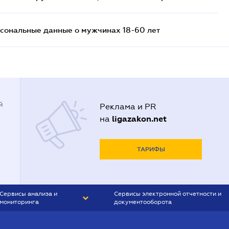
сональные данные о мужчинах 18-60 лет
й
Реклама и PR
ligazakon.net
на
ТАРИФЫ
Сервисы анализа и
Сервисы электронной отчетности и
мониторинга
документооборота
CONTR AGENT
Liga:REPORT