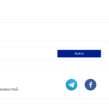
войти
новостей.