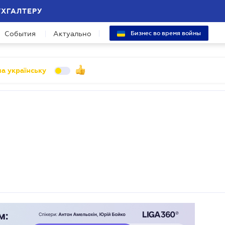
УХГАЛТЕРУ
События
Актуально
Бизнес во время войны
а українську