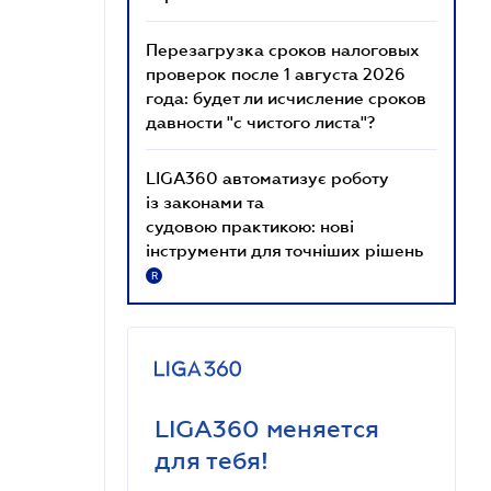
Перезагрузка сроков налоговых
проверок после 1 августа 2026
года: будет ли исчисление сроков
давности "с чистого листа"?
LIGA360 автоматизує роботу
із законами та
судовою практикою: нові
інструменти для точніших рішень
R
LIGA360 меняется
для тебя!