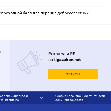
т проходной балл для перечня добросовестных
й
Реклама и PR
ligazakon.net
на
ТАРИФЫ
Сервисы анализа и
Сервисы электронной отчетности и
мониторинга
документооборота
CONTR AGENT
Liga:REPORT