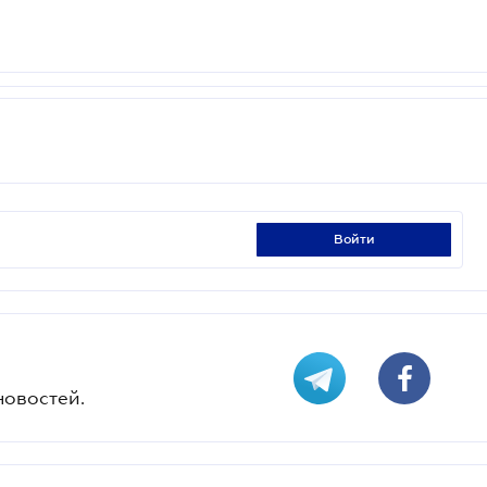
войти
новостей.