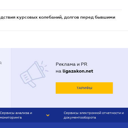
едствия курсовых колебаний, долгов перед бывшими
й
Реклама и PR
ligazakon.net
на
ТАРИФЫ
Сервисы анализа и
Сервисы электронной отчетности и
мониторинга
документооборота
CONTR AGENT
Liga:REPORT