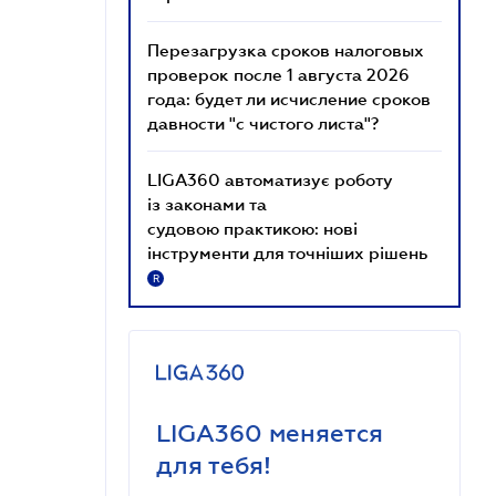
Перезагрузка сроков налоговых
проверок после 1 августа 2026
года: будет ли исчисление сроков
давности "с чистого листа"?
LIGA360 автоматизує роботу
із законами та
судовою практикою: нові
інструменти для точніших рішень
R
LIGA360 меняется
для тебя!