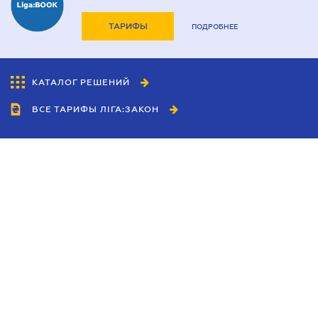
ТАРИФЫ
ПОДРОБНЕЕ
КАТАЛОГ РЕШЕНИЙ
ВСЕ ТАРИФЫ ЛІГА:ЗАКОН
Сотрудничество
Агенты
Дилеры
Политика
конфиденциальности
Условия использования
сайта
Реклама
Блог