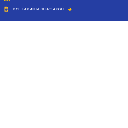
ВСЕ ТАРИФЫ ЛІГА:ЗАКОН
Сотрудничество
Агенты
Дилеры
Политика
конфиденциальности
Условия использования
сайта
Реклама
Блог
Новости компании
Руководства
Каталоги компаний
Темы в центре внимания