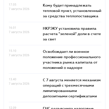
17.05
Кому будет принадлежать
7 августа 2026
тепловой пункт, установленный
за средства теплопоставщика
16.01
НКРЭКУ установила правила
7 августа 2026
расчета "зеленой" доли в счете
за свет
15.10
Освобождает ли военное
7 августа 2026
положение профессионального
участника рынка капитала от
положений о надзоре
13.40
С 7 августа меняется механизм
7 августа 2026
операций с трехмесячными
лимитированными
депозитными сертификатами
12.09
ГНС разъяснила налоговые