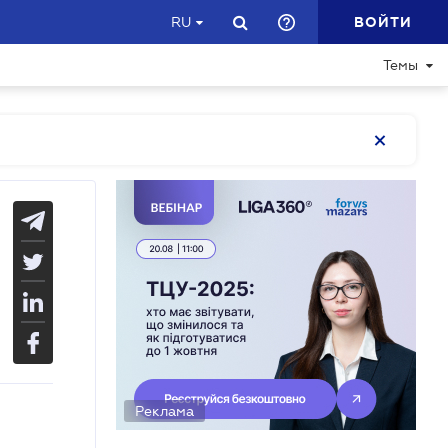
ВОЙТИ
RU
Темы
Реклама