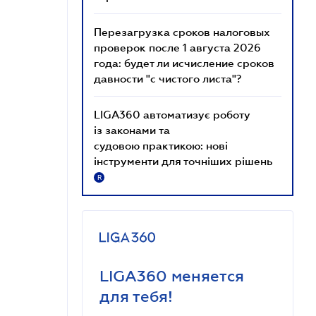
Перезагрузка сроков налоговых
проверок после 1 августа 2026
года: будет ли исчисление сроков
давности "с чистого листа"?
LIGA360 автоматизує роботу
із законами та
судовою практикою: нові
інструменти для точніших рішень
R
LIGA360 меняется
для тебя!