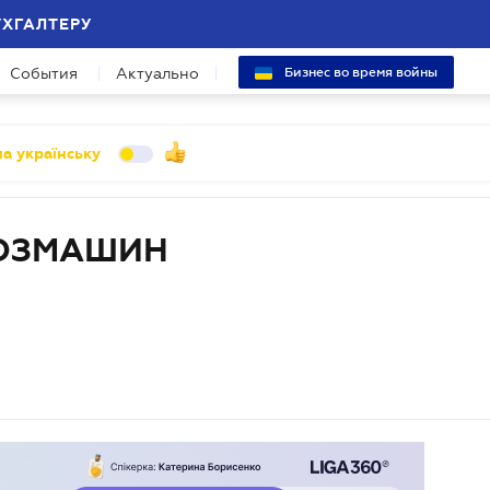
УХГАЛТЕРУ
События
Актуально
Бизнес во время войны
а українську
ХОЗМАШИН