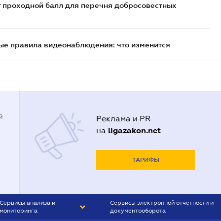
т проходной балл для перечня добросовестных
ые правила видеонаблюдения: что изменится
й
Реклама и PR
ligazakon.net
на
ТАРИФЫ
Сервисы анализа и
Сервисы электронной отчетности и
мониторинга
документооборота