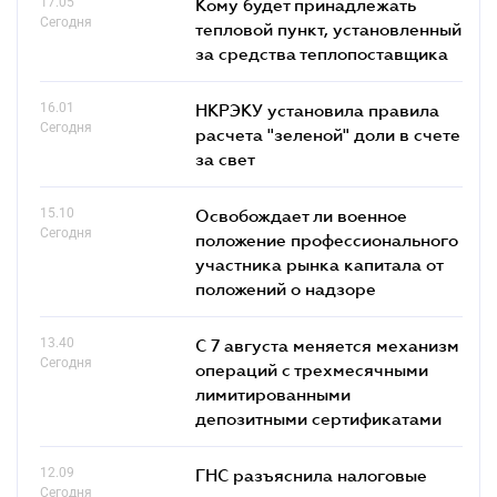
17.05
Кому будет принадлежать
Сегодня
тепловой пункт, установленный
за средства теплопоставщика
16.01
НКРЭКУ установила правила
Сегодня
расчета "зеленой" доли в счете
за свет
15.10
Освобождает ли военное
Сегодня
положение профессионального
участника рынка капитала от
положений о надзоре
13.40
С 7 августа меняется механизм
Сегодня
операций с трехмесячными
лимитированными
депозитными сертификатами
12.09
ГНС разъяснила налоговые
Сегодня