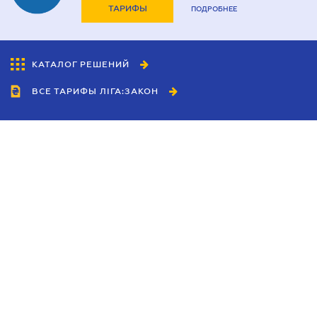
ТАРИФЫ
ПОДРОБНЕЕ
КАТАЛОГ РЕШЕНИЙ
ВСЕ ТАРИФЫ ЛІГА:ЗАКОН
Сотрудничество
Агенты
Дилеры
Политика
конфиденциальности
Условия использования
сайта
Реклама
Блог