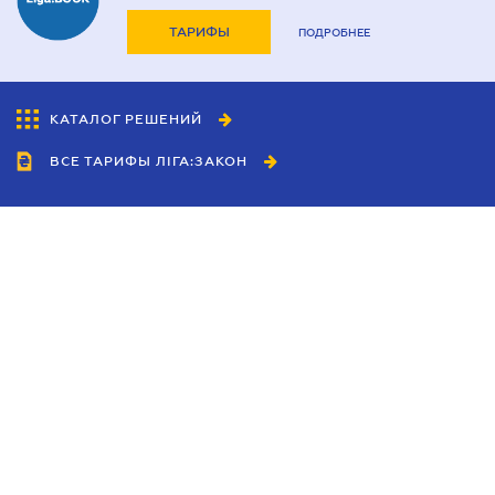
ТАРИФЫ
ПОДРОБНЕЕ
КАТАЛОГ РЕШЕНИЙ
ВСЕ ТАРИФЫ ЛІГА:ЗАКОН
Сотрудничество
Агенты
Дилеры
Политика
конфиденциальности
Условия использования
сайта
Реклама
Блог