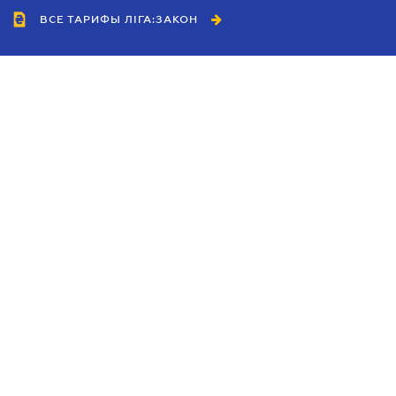
ВСЕ ТАРИФЫ ЛІГА:ЗАКОН
Сотрудничество
Агенты
Дилеры
Политика
конфиденциальности
Условия использования
сайта
Реклама
Блог
Новости компании
Руководства
Каталоги компаний
Темы в центре внимания