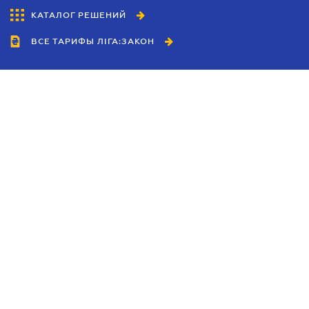
КАТАЛОГ РЕШЕНИЙ
ВСЕ ТАРИФЫ ЛІГА:ЗАКОН
Сотрудничество
Агенты
Дилеры
Политика
конфиденциальности
Условия использования
сайта
Реклама
Блог
Новости компании
Руководства
Каталоги компаний