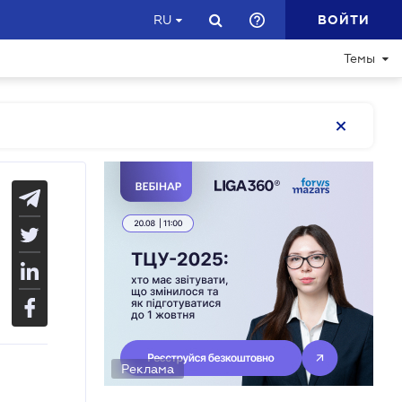
ВОЙТИ
RU
Темы
Реклама