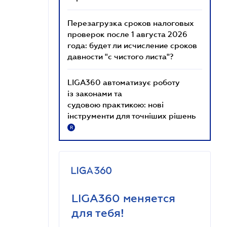
Перезагрузка сроков налоговых
проверок после 1 августа 2026
года: будет ли исчисление сроков
давности "с чистого листа"?
LIGA360 автоматизує роботу
із законами та
судовою практикою: нові
інструменти для точніших рішень
R
LIGA360 меняется
для тебя!