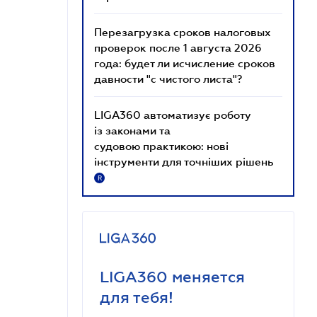
Перезагрузка сроков налоговых
проверок после 1 августа 2026
года: будет ли исчисление сроков
давности "с чистого листа"?
LIGA360 автоматизує роботу
із законами та
судовою практикою: нові
інструменти для точніших рішень
R
LIGA360 меняется
для тебя!