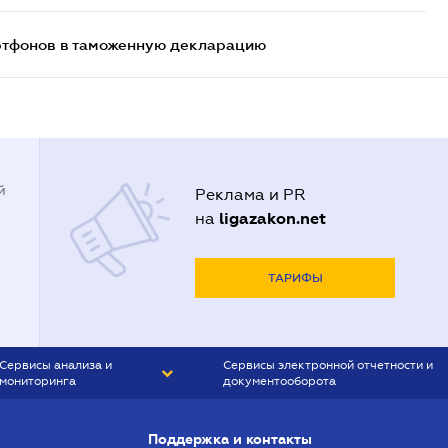
артфонов в таможенную декларацию
й
Реклама и PR
ligazakon.net
на
ТАРИФЫ
Сервисы анализа и
Сервисы электронной отчетности и
мониторинга
документооборота
CONTR AGENT
Liga:REPORT
Поддержка и контакты
SMS-МАЯК