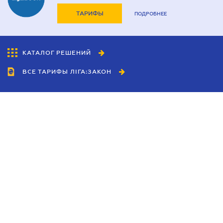
ТАРИФЫ
ПОДРОБНЕЕ
КАТАЛОГ РЕШЕНИЙ
ВСЕ ТАРИФЫ ЛІГА:ЗАКОН
Сотрудничество
Агенты
Дилеры
Политика
конфиденциальности
Условия использования
сайта
Реклама
Блог