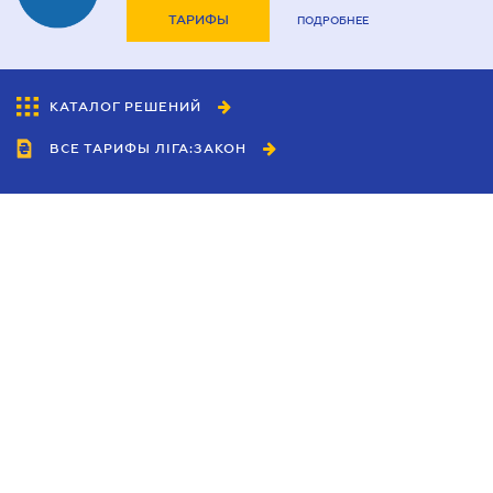
ТАРИФЫ
ПОДРОБНЕЕ
КАТАЛОГ РЕШЕНИЙ
ВСЕ ТАРИФЫ ЛІГА:ЗАКОН
Сотрудничество
Агенты
Дилеры
Политика
конфиденциальности
Условия использования
сайта
Реклама
Блог