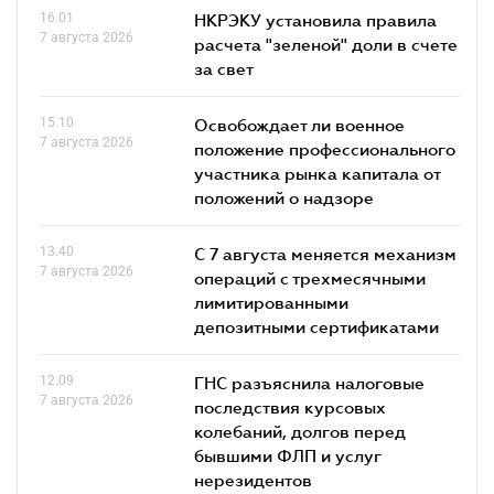
16.01
НКРЭКУ установила правила
7 августа 2026
расчета "зеленой" доли в счете
за свет
15.10
Освобождает ли военное
7 августа 2026
положение профессионального
участника рынка капитала от
положений о надзоре
13.40
С 7 августа меняется механизм
7 августа 2026
операций с трехмесячными
лимитированными
депозитными сертификатами
12.09
ГНС разъяснила налоговые
7 августа 2026
последствия курсовых
колебаний, долгов перед
бывшими ФЛП и услуг
нерезидентов