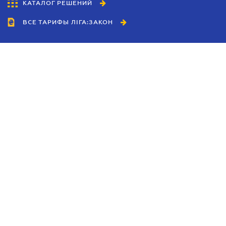
КАТАЛОГ РЕШЕНИЙ
ВСЕ ТАРИФЫ ЛІГА:ЗАКОН
Сотрудничество
Агенты
Дилеры
Политика
конфиденциальности
Условия использования
сайта
Реклама
Блог
Новости компании
Руководства
Каталоги компаний
Темы в центре внимания