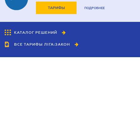
ТАРИФЫ
ПОДРОБНЕЕ
КАТАЛОГ РЕШЕНИЙ
ВСЕ ТАРИФЫ ЛІГА:ЗАКОН
Сотрудничество
Агенты
Дилеры
Политика
конфиденциальности
Условия использования
сайта
Реклама
Блог