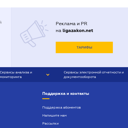
й
Реклама и PR
ligazakon.net
на
ТАРИФЫ
Сервисы анализа и
Сервисы электронной отчетности и
мониторинга
документооборота
CONTR AGENT
Liga:REPORT
Поддержка и контакты
SMS-МАЯК
VERDICTUM
Поддержка абонентов
Напишите нам
SEMANTRUM
Рассылки
SMS-МАЯК ИПОТЕКА