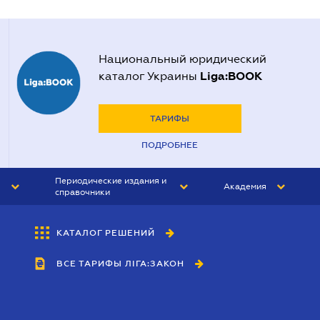
Национальный юридический
Liga:BOOK
каталог Украины
ТАРИФЫ
ПОДРОБНЕЕ
Периодические издания и
Академия
справочники
ЮРИСТ&ЗАКОН
АКАДЕМИЯ ЛІГА:ЗАКОН
КАТАЛОГ РЕШЕНИЙ
БУХГАЛТЕР&ЗАКОН
ВСЕ ТАРИФЫ ЛІГА:ЗАКОН
ВЕСТНИК МСФО
ИНТЕРБУХ
ЛИЧНЫЙ ЭКСПЕРТ