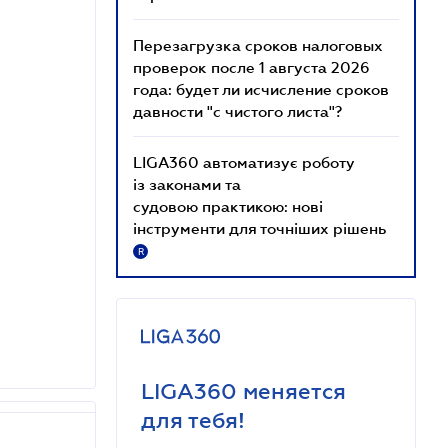
Перезагрузка сроков налоговых
проверок после 1 августа 2026
года: будет ли исчисление сроков
давности "с чистого листа"?
LIGA360 автоматизує роботу
із законами та
судовою практикою: нові
інструменти для точніших рішень
R
LIGA360 меняется
для тебя!