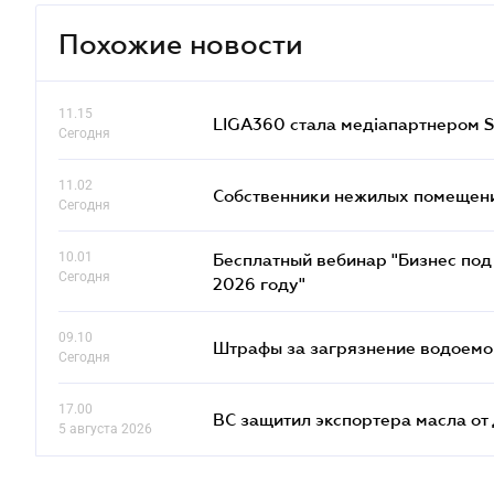
Похожие новости
11.15
LIGA360 стала медіапартнером S
Сегодня
11.02
Собственники нежилых помещений
Сегодня
10.01
Бесплатный вебинар "Бизнес под 
Сегодня
2026 году"
09.10
Штрафы за загрязнение водоемов
Сегодня
17.00
ВС защитил экспортера масла о
5 августа 2026