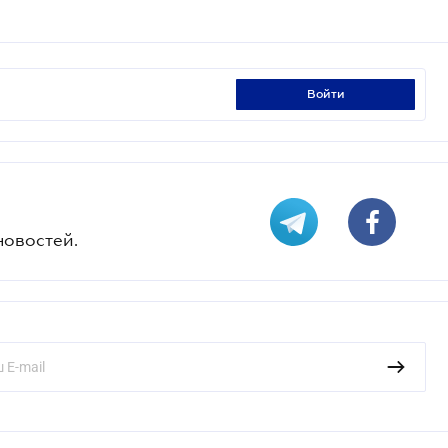
войти
новостей.