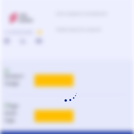
Центр поддержки пользователей
0-800-210-103
О КОМПАНИИ
Подбор продуктов и решений
0-800-210-102
Реклама и PR
на
ligazakon.net
ТАРИФЫ
Национальный юридический
каталог Украины
Liga:BOOK