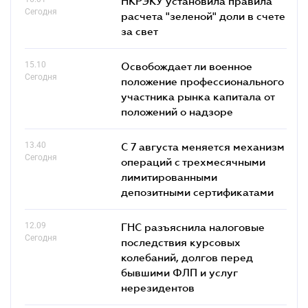
НКРЭКУ установила правила
Сегодня
расчета "зеленой" доли в счете
за свет
15.10
Освобождает ли военное
Сегодня
положение профессионального
участника рынка капитала от
положений о надзоре
13.40
С 7 августа меняется механизм
Сегодня
операций с трехмесячными
лимитированными
депозитными сертификатами
12.09
ГНС разъяснила налоговые
Сегодня
последствия курсовых
колебаний, долгов перед
бывшими ФЛП и услуг
нерезидентов