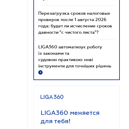
Перезагрузка сроков налоговых
проверок после 1 августа 2026
года: будет ли исчисление сроков
давности "с чистого листа"?
LIGA360 автоматизує роботу
із законами та
судовою практикою: нові
інструменти для точніших рішень
R
LIGA360 меняется
для тебя!