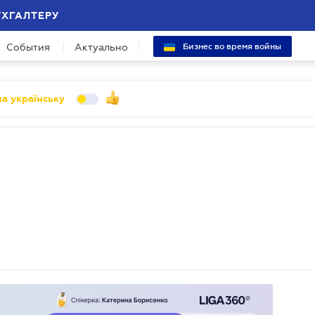
УХГАЛТЕРУ
События
Актуально
Бизнес во время войны
а українську