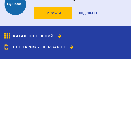
ТАРИФЫ
ПОДРОБНЕЕ
КАТАЛОГ РЕШЕНИЙ
ВСЕ ТАРИФЫ ЛІГА:ЗАКОН
Сотрудничество
Агенты
Дилеры
Политика
конфиденциальности
Условия использования
сайта
Реклама
Блог