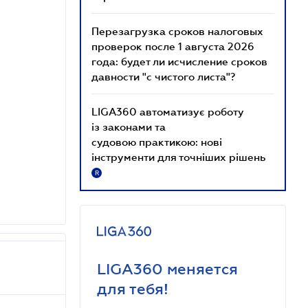
Перезагрузка сроков налоговых
проверок после 1 августа 2026
года: будет ли исчисление сроков
давности "с чистого листа"?
LIGA360 автоматизує роботу
із законами та
судовою практикою: нові
інструменти для точніших рішень
R
LIGA360 меняется
для тебя!