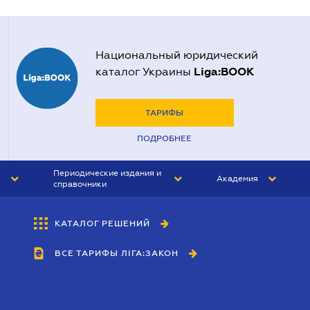
Национальный юридический
Liga:BOOK
каталог Украины
ТАРИФЫ
ПОДРОБНЕЕ
Периодические издания и
Академия
справочники
ЮРИСТ&ЗАКОН
АКАДЕМИЯ ЛІГА:ЗАКОН
КАТАЛОГ РЕШЕНИЙ
БУХГАЛТЕР&ЗАКОН
ВСЕ ТАРИФЫ ЛІГА:ЗАКОН
ВЕСТНИК МСФО
ИНТЕРБУХ
ЛИЧНЫЙ ЭКСПЕРТ