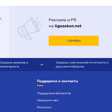
й
Реклама и PR
ligazakon.net
на
ТАРИФЫ
Сервисы анализа и
Сервисы электронной отчетности и
мониторинга
документооборота
CONTR AGENT
Liga:REPORT
Поддержка и контакты
SMS-МАЯК
VERDICTUM
Поддержка абонентов
Напишите нам
SEMANTRUM
Рассылки
SMS-МАЯК ИПОТЕКА