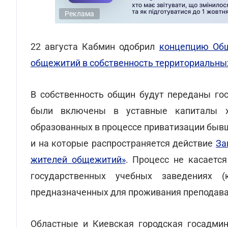
Реклама
22 августа Кабмин одобрил
концепцию Общ
общежитий в собственность территориальных
В собственность общин будут переданы го
были включены в уставные капиталы хо
образованных в процессе приватизации быв
и на которые распространяется действие
За
жителей общежитий»
. Процесс не касаетс
государственных учебных заведениях 
предназначенных для проживания преподават
Областные и Киевская городская госадмин