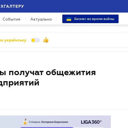
УХГАЛТЕРУ
События
Актуально
Бизнес во время войны
а українську
ы получат общежития
дприятий