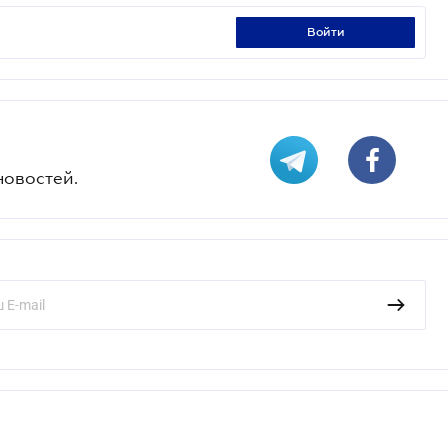
войти
новостей.