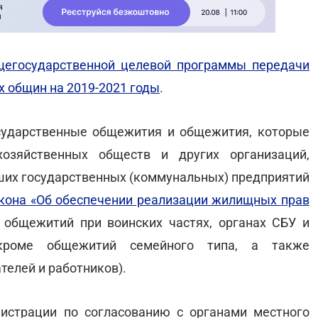
егосударственной целевой программы передачи
 общин на 2019-2021 годы
.
сударственные общежития и общежития, которые
зяйственных обществ и других организаций,
ших государственных (коммунальных) предприятий
кона «Об обеспечении реализации жилищных прав
я общежитий при воинских частях, органах СБУ и
(кроме общежитий семейного типа, а также
елей и работников).
истрации по согласованию с органами местного