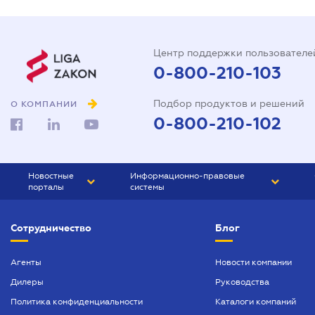
Центр поддержки пользователе
0-800-210-103
Подбор продуктов и решений
О КОМПАНИИ
0-800-210-102
Новостные
Информационно-правовые
порталы
системы
ЮРЛИГА
Право Украины
Сотрудничество
Блог
БИЗНЕС
ГРАНД
БУХГАЛТЕР.ua
ПРАЙМ
Агенты
Новости компании
Дилеры
Руководства
БУХГАЛТЕР ПРОФ
Политика конфиденциальности
Каталоги компаний
ЮРИСТ ПРОФ