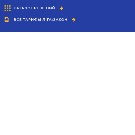
КАТАЛОГ РЕШЕНИЙ
ВСЕ ТАРИФЫ ЛІГА:ЗАКОН
Сотрудничество
Агенты
Дилеры
Политика
конфиденциальности
Условия использования
сайта
Реклама
Блог
Новости компании
Руководства
Каталоги компаний