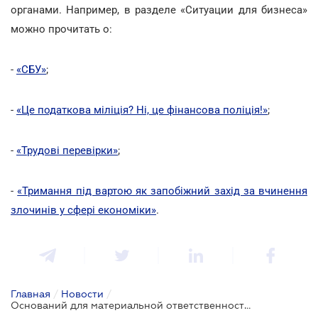
органами. Например, в разделе «Ситуации для бизнеса»
можно прочитать о:
-
«СБУ»
;
-
«Це податкова міліція? Ні, це фінансова поліція!»
;
-
«Трудові перевірки»
;
-
«Тримання під вартою як запобіжний захід за вчинення
злочинів у сфері економіки»
.
Главная
/
Новости
/
Оснований для материальной ответственности правоохранителей и судов может стать больше