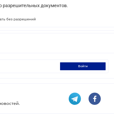
бо разрешительных документов.
ать без разрешений
войти
новостей.