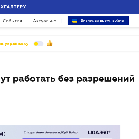
УХГАЛТЕРУ
События
Актуально
Бизнес во время войны
а українську
ут работать без разрешений