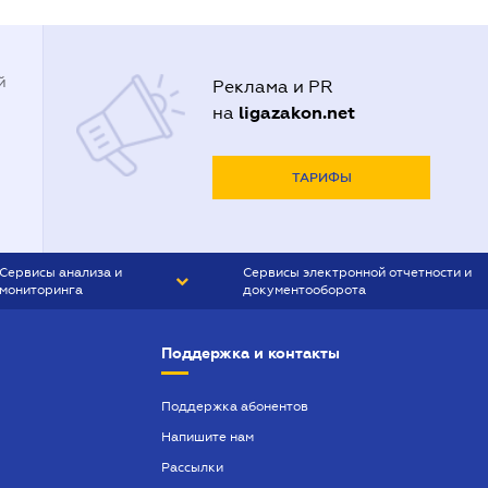
й
Реклама и PR
ligazakon.net
на
ТАРИФЫ
Сервисы анализа и
Сервисы электронной отчетности и
мониторинга
документооборота
CONTR AGENT
Liga:REPORT
Поддержка и контакты
SMS-МАЯК
VERDICTUM
Поддержка абонентов
Напишите нам
SEMANTRUM
Рассылки
SMS-МАЯК ИПОТЕКА