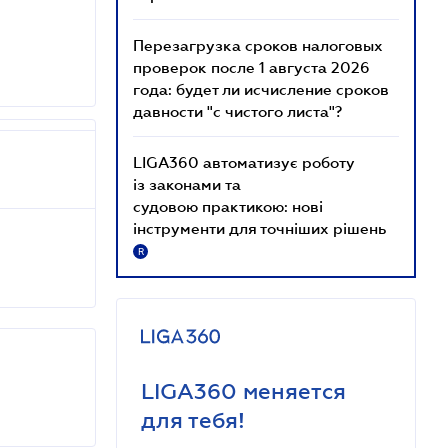
Перезагрузка сроков налоговых
проверок после 1 августа 2026
года: будет ли исчисление сроков
давности "с чистого листа"?
LIGA360 автоматизує роботу
із законами та
судовою практикою: нові
інструменти для точніших рішень
R
LIGA360 меняется
для тебя!