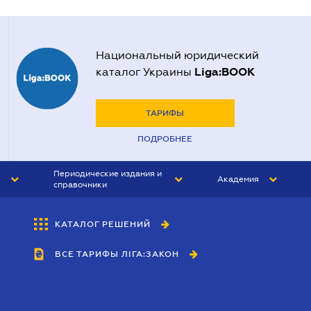
Национальный юридический
Liga:BOOK
каталог Украины
ТАРИФЫ
ПОДРОБНЕЕ
Периодические издания и
Академия
справочники
ЮРИСТ&ЗАКОН
АКАДЕМИЯ ЛІГА:ЗАКОН
КАТАЛОГ РЕШЕНИЙ
БУХГАЛТЕР&ЗАКОН
ВСЕ ТАРИФЫ ЛІГА:ЗАКОН
ВЕСТНИК МСФО
ИНТЕРБУХ
ЛИЧНЫЙ ЭКСПЕРТ