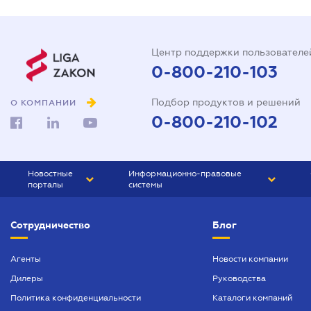
Центр поддержки пользователе
0-800-210-103
Подбор продуктов и решений
О КОМПАНИИ
0-800-210-102
Новостные
Информационно-правовые
порталы
системы
ЮРЛИГА
Право Украины
Сотрудничество
Блог
БИЗНЕС
ГРАНД
БУХГАЛТЕР.ua
ПРАЙМ
Агенты
Новости компании
Дилеры
Руководства
БУХГАЛТЕР ПРОФ
Политика конфиденциальности
Каталоги компаний
ЮРИСТ ПРОФ