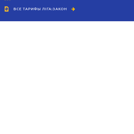
ВСЕ ТАРИФЫ ЛІГА:ЗАКОН
Сотрудничество
Агенты
Дилеры
Политика
конфиденциальности
Условия использования
сайта
Реклама
Блог
Новости компании
Руководства
Каталоги компаний
Темы в центре внимания