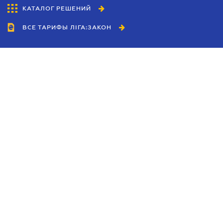
КАТАЛОГ РЕШЕНИЙ
ВСЕ ТАРИФЫ ЛІГА:ЗАКОН
Сотрудничество
Агенты
Дилеры
Политика
конфиденциальности
Условия использования
сайта
Реклама
Блог
Новости компании
Руководства
Каталоги компаний