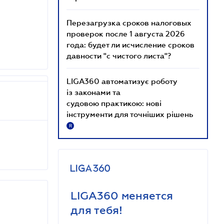
Перезагрузка сроков налоговых
проверок после 1 августа 2026
года: будет ли исчисление сроков
давности "с чистого листа"?
LIGA360 автоматизує роботу
із законами та
судовою практикою: нові
інструменти для точніших рішень
R
LIGA360 меняется
для тебя!