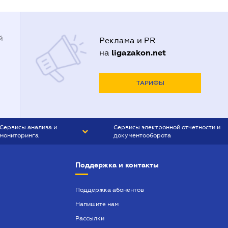
й
Реклама и PR
ligazakon.net
на
ТАРИФЫ
Сервисы анализа и
Сервисы электронной отчетности и
мониторинга
документооборота
CONTR AGENT
Liga:REPORT
Поддержка и контакты
SMS-МАЯК
VERDICTUM
Поддержка абонентов
Напишите нам
SEMANTRUM
Рассылки
SMS-МАЯК ИПОТЕКА