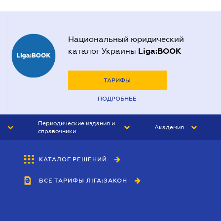
Национальный юридический
Liga:BOOK
каталог Украины
ТАРИФЫ
ПОДРОБНЕЕ
Периодические издания и
Академия
справочники
ЮРИСТ&ЗАКОН
АКАДЕМИЯ ЛІГА:ЗАКОН
КАТАЛОГ РЕШЕНИЙ
БУХГАЛТЕР&ЗАКОН
ВСЕ ТАРИФЫ ЛІГА:ЗАКОН
ВЕСТНИК МСФО
ИНТЕРБУХ
ЛИЧНЫЙ ЭКСПЕРТ