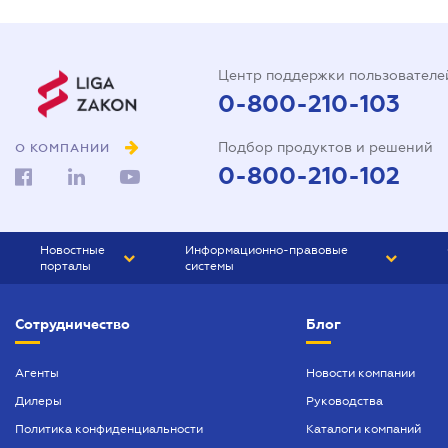
Центр поддержки пользователе
0-800-210-103
Подбор продуктов и решений
О КОМПАНИИ
0-800-210-102
Новостные
Информационно-правовые
порталы
системы
ЮРЛИГА
Право Украины
Сотрудничество
Блог
БИЗНЕС
ГРАНД
БУХГАЛТЕР.ua
ПРАЙМ
Агенты
Новости компании
Дилеры
Руководства
БУХГАЛТЕР ПРОФ
Политика конфиденциальности
Каталоги компаний
ЮРИСТ ПРОФ