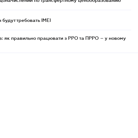
т доначислений по трансфертному ценообразованию
н будут требовать IMEI
в: як правильно працювати з РРО та ПРРО – у новому