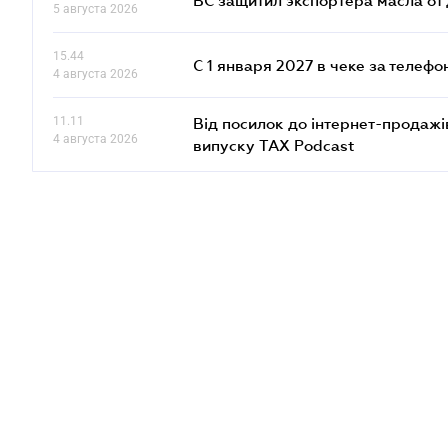
ВС защитил экспортера масла о
5 августа 2026
15.44
С 1 января 2027 в чеке за телефо
4 августа 2026
11.11
Від посилок до інтернет-продажі
4 августа 2026
випуску TAX Podcast