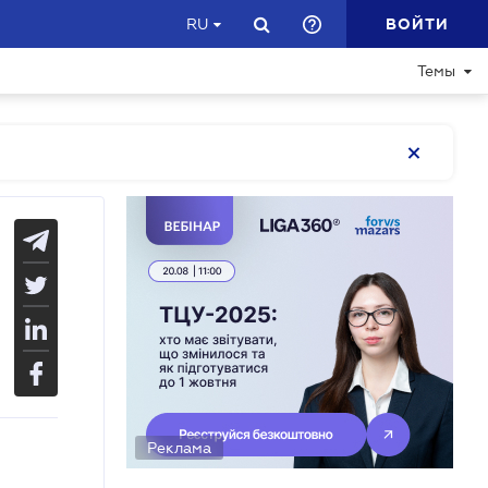
ВОЙТИ
RU
Темы
Реклама