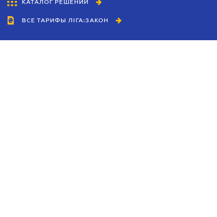
КАТАЛОГ РЕШЕНИЙ
ВСЕ ТАРИФЫ ЛІГА:ЗАКОН
Сотрудничество
Агенты
Дилеры
Политика
конфиденциальности
Условия использования
сайта
Реклама
Блог
Новости компании
Руководства
Каталоги компаний
Темы в центре внимания