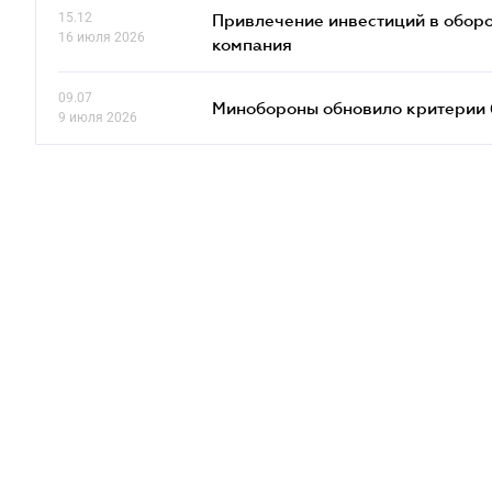
15.12
Привлечение инвестиций в оборо
16 июля 2026
компания
09.07
Минобороны обновило критерии 
9 июля 2026