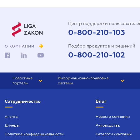
Центр поддержки пользователе
0-800-210-103
Подбор продуктов и решений
О КОМПАНИИ
0-800-210-102
Новостные
Информационно-правовые
порталы
системы
ЮРЛИГА
Право Украины
Сотрудничество
Блог
БИЗНЕС
ГРАНД
БУХГАЛТЕР.ua
ПРАЙМ
Агенты
Новости компании
Дилеры
Руководства
БУХГАЛТЕР ПРОФ
Политика конфиденциальности
Каталоги компаний
ЮРИСТ ПРОФ