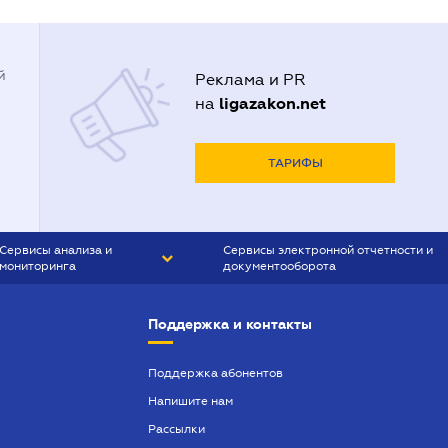
й
Реклама и PR
ligazakon.net
на
ТАРИФЫ
Сервисы анализа и
Сервисы электронной отчетности и
мониторинга
документооборота
CONTR AGENT
Liga:REPORT
Поддержка и контакты
SMS-МАЯК
VERDICTUM
Поддержка абонентов
Напишите нам
SEMANTRUM
Рассылки
SMS-МАЯК ИПОТЕКА