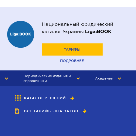
Национальный юридический
Liga:BOOK
каталог Украины
ТАРИФЫ
ПОДРОБНЕЕ
Периодические издания и
Академия
справочники
ЮРИСТ&ЗАКОН
АКАДЕМИЯ ЛІГА:ЗАКОН
КАТАЛОГ РЕШЕНИЙ
БУХГАЛТЕР&ЗАКОН
ВСЕ ТАРИФЫ ЛІГА:ЗАКОН
ВЕСТНИК МСФО
ИНТЕРБУХ
ЛИЧНЫЙ ЭКСПЕРТ