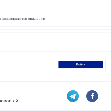
ря возвращаются «радары»
войти
новостей.