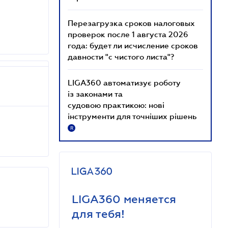
Перезагрузка сроков налоговых
проверок после 1 августа 2026
года: будет ли исчисление сроков
давности "с чистого листа"?
LIGA360 автоматизує роботу
із законами та
судовою практикою: нові
інструменти для точніших рішень
R
LIGA360 меняется
для тебя!