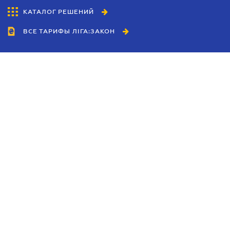
КАТАЛОГ РЕШЕНИЙ
ВСЕ ТАРИФЫ ЛІГА:ЗАКОН
Сотрудничество
Агенты
Дилеры
Политика
конфиденциальности
Условия использования
сайта
Реклама
Блог
Новости компании
Руководства
Каталоги компаний