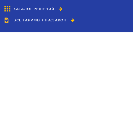
КАТАЛОГ РЕШЕНИЙ
ВСЕ ТАРИФЫ ЛІГА:ЗАКОН
Сотрудничество
Агенты
Дилеры
Политика
конфиденциальности
Условия использования
сайта
Реклама
Блог
Новости компании
Руководства
Каталоги компаний