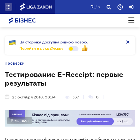
RU
БІЗНЕС
Ця сторінка доступна рідною мовою.
Перейти на українську
Проверки
Тестирование E-Receipt: первые
результаты
23 октября 2018, 08:34
337
0
Реклама
Государственная фискальная служба сообщила о том, что