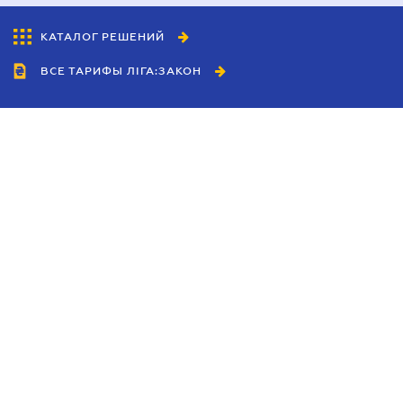
КАТАЛОГ РЕШЕНИЙ
ВСЕ ТАРИФЫ ЛІГА:ЗАКОН
Сотрудничество
Агенты
Дилеры
Политика
конфиденциальности
Условия использования
сайта
Реклама
Блог
Новости компании
Руководства