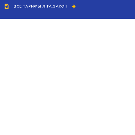
ВСЕ ТАРИФЫ ЛІГА:ЗАКОН
Сотрудничество
Агенты
Дилеры
Политика
конфиденциальности
Условия использования
сайта
Реклама
Блог
Новости компании
Руководства
Каталоги компаний
Темы в центре внимания