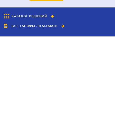
КАТАЛОГ РЕШЕНИЙ
ВСЕ ТАРИФЫ ЛІГА:ЗАКОН
Сотрудничество
Агенты
Дилеры
Политика
конфиденциальности
Условия использования
сайта
Реклама
Блог
Новости компании