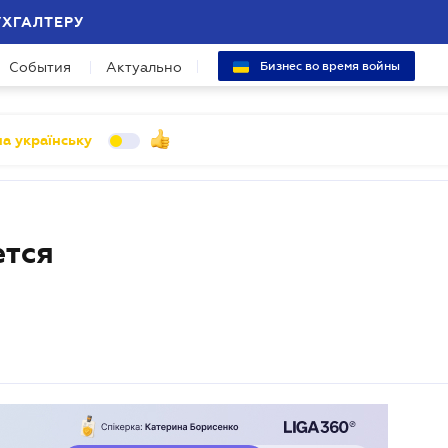
УХГАЛТЕРУ
События
Актуально
Бизнес во время войны
а українську
ется