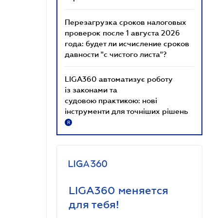
Перезагрузка сроков налоговых
проверок после 1 августа 2026
года: будет ли исчисление сроков
давности "с чистого листа"?
LIGA360 автоматизує роботу
із законами та
судовою практикою: нові
інструменти для точніших рішень
R
LIGA360 меняется
для тебя!