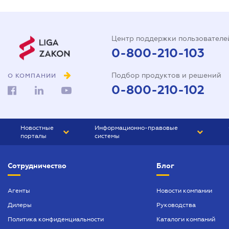
Центр поддержки пользователе
0-800-210-103
Подбор продуктов и решений
О КОМПАНИИ
0-800-210-102
Новостные
Информационно-правовые
порталы
системы
ЮРЛИГА
Право Украины
Сотрудничество
Блог
БИЗНЕС
ГРАНД
БУХГАЛТЕР.ua
ПРАЙМ
Агенты
Новости компании
Дилеры
Руководства
БУХГАЛТЕР ПРОФ
Политика конфиденциальности
Каталоги компаний
ЮРИСТ ПРОФ