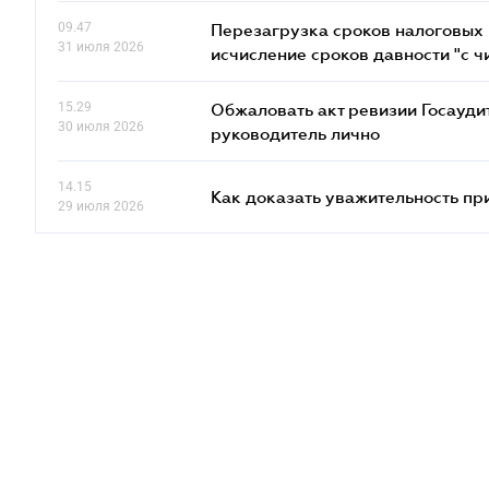
09.47
Перезагрузка сроков налоговых п
31 июля 2026
исчисление сроков давности "с чи
15.29
Обжаловать акт ревизии Госаудит
30 июля 2026
руководитель лично
14.15
Как доказать уважительность п
29 июля 2026