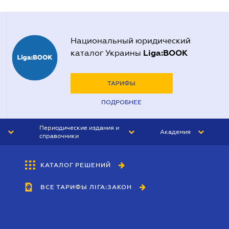
Национальный юридический
Liga:BOOK
каталог Украины
ТАРИФЫ
ПОДРОБНЕЕ
Периодические издания и
Академия
справочники
ЮРИСТ&ЗАКОН
АКАДЕМИЯ ЛІГА:ЗАКОН
КАТАЛОГ РЕШЕНИЙ
БУХГАЛТЕР&ЗАКОН
ВСЕ ТАРИФЫ ЛІГА:ЗАКОН
ВЕСТНИК МСФО
ИНТЕРБУХ
ЛИЧНЫЙ ЭКСПЕРТ