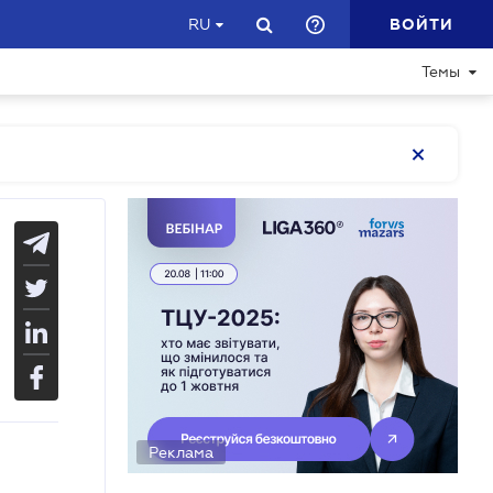
ВОЙТИ
RU
Темы
Реклама