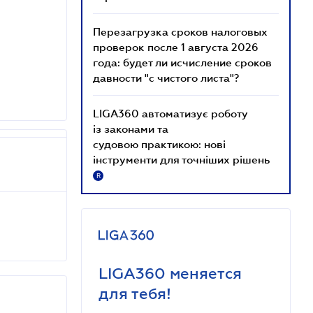
Перезагрузка сроков налоговых
проверок после 1 августа 2026
года: будет ли исчисление сроков
давности "с чистого листа"?
LIGA360 автоматизує роботу
із законами та
судовою практикою: нові
інструменти для точніших рішень
R
LIGA360 меняется
для тебя!