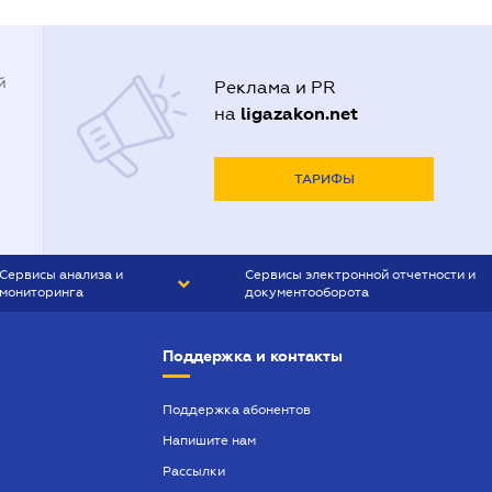
й
Реклама и PR
ligazakon.net
на
ТАРИФЫ
Сервисы анализа и
Сервисы электронной отчетности и
мониторинга
документооборота
CONTR AGENT
Liga:REPORT
Поддержка и контакты
SMS-МАЯК
VERDICTUM
Поддержка абонентов
Напишите нам
SEMANTRUM
Рассылки
SMS-МАЯК ИПОТЕКА