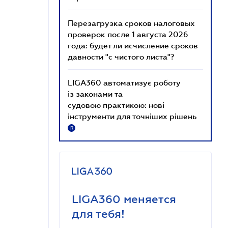
Перезагрузка сроков налоговых
проверок после 1 августа 2026
года: будет ли исчисление сроков
давности "с чистого листа"?
LIGA360 автоматизує роботу
із законами та
судовою практикою: нові
інструменти для точніших рішень
R
LIGA360 меняется
для тебя!