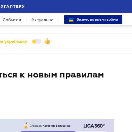
УХГАЛТЕРУ
События
Актуально
Бизнес во время войны
а українську
ться к новым правилам