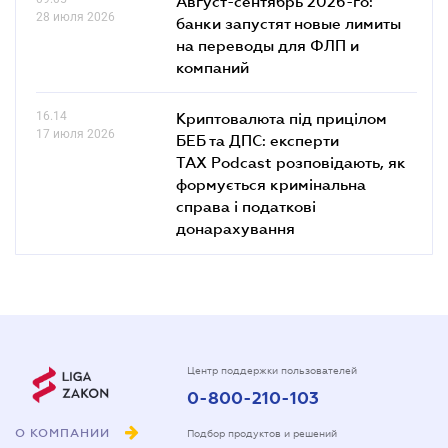
Август-сентябрь 2026-го:
28 июля 2026
банки запустят новые лимиты
на переводы для ФЛП и
компаний
16.14
Криптовалюта під прицілом
17 июля 2026
БЕБ та ДПС: експерти
TAX Podcast розповідають, як
формується кримінальна
справа і податкові
донарахування
Центр поддержки пользователей
0-800-210-103
О КОМПАНИИ
Подбор продуктов и решений